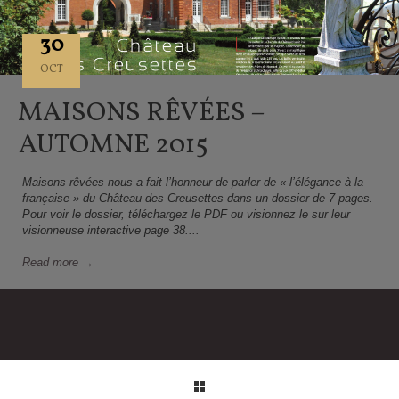
30
OCT
MAISONS RÊVÉES –
AUTOMNE 2015
Maisons rêvées nous a fait l’honneur de parler de « l’élégance à la
française » du Château des Creusettes dans un dossier de 7 pages.
Pour voir le dossier, téléchargez le PDF ou visionnez le sur leur
visionneuse interactive page 38....
Read more →