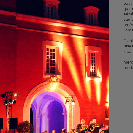
pour 
que
sémi
saur
amén
l’or
C’est
priv
idéal
Merc
un de