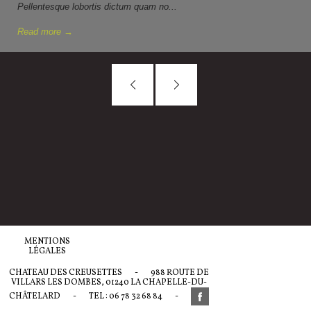
Pellentesque lobortis dictum quam no...
Read more →
MENTIONS
LÉGALES
CHATEAU DES CREUSETTES
-
988 ROUTE DE
VILLARS LES DOMBES, 01240 LA CHAPELLE-DU-
CHÂTELARD
-
TEL : 06 78 32 68 84
-